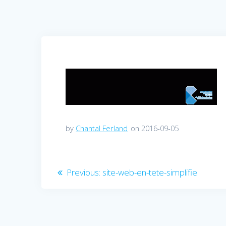
by
Chantal Ferland
on 2016-09-05
Navigation
Previous
Previous:
site-web-en-tete-simplifie
post:
de
l’article