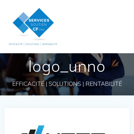
Skip
to
content
logo_unno
EFFICACITÉ | SOLUTIONS | RENTABILITÉ