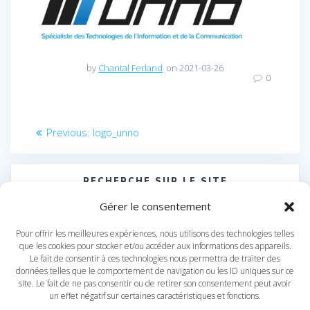
by
Chantal Ferland
on 2021-03-26
0
Navigation
Previous
Previous:
logo_unno
post:
de
l’article
RECHERCHE SUR LE SITE
Search
Gérer le consentement
for:
Pour offrir les meilleures expériences, nous utilisons des technologies telles
que les cookies pour stocker et/ou accéder aux informations des appareils.
Le fait de consentir à ces technologies nous permettra de traiter des
données telles que le comportement de navigation ou les ID uniques sur ce
site. Le fait de ne pas consentir ou de retirer son consentement peut avoir
un effet négatif sur certaines caractéristiques et fonctions.