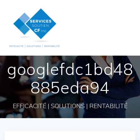
Skip
to
content
googlefdc1bd48
885eda94
EFFICACITÉ | SOLUTIONS | RENTABILITÉ