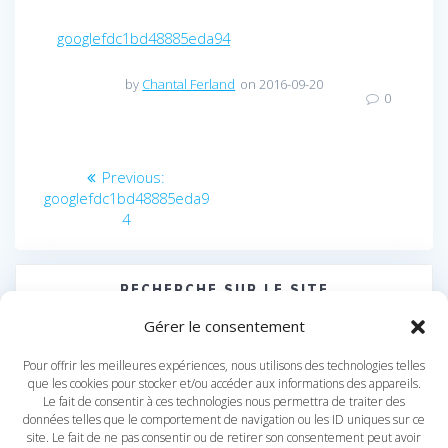
googlefdc1bd48885eda94
by
Chantal Ferland
on 2016-09-20
0
Navigation
Previous
Previous:
post:
googlefdc1bd48885eda9
de
4
l’article
RECHERCHE SUR LE SITE
Search
Gérer le consentement
for:
Pour offrir les meilleures expériences, nous utilisons des technologies telles
que les cookies pour stocker et/ou accéder aux informations des appareils.
Le fait de consentir à ces technologies nous permettra de traiter des
données telles que le comportement de navigation ou les ID uniques sur ce
site. Le fait de ne pas consentir ou de retirer son consentement peut avoir