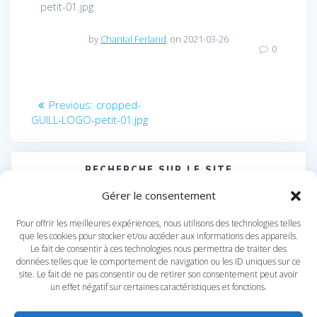
petit-01.jpg
by
Chantal Ferland
on 2021-03-26
0
Navigation
Previous
Previous:
cropped-
post:
GUILL-LOGO-petit-01.jpg
de
l’article
RECHERCHE SUR LE SITE
Search
Gérer le consentement
for:
Pour offrir les meilleures expériences, nous utilisons des technologies telles
que les cookies pour stocker et/ou accéder aux informations des appareils.
Le fait de consentir à ces technologies nous permettra de traiter des
données telles que le comportement de navigation ou les ID uniques sur ce
site. Le fait de ne pas consentir ou de retirer son consentement peut avoir
un effet négatif sur certaines caractéristiques et fonctions.
© 2026 Services Soutien CF inc.. Built using WordPress and