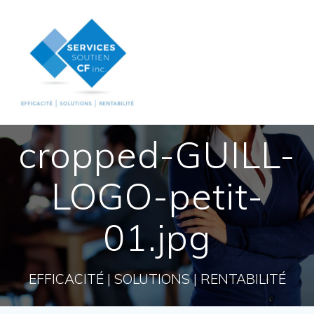
Skip
to
content
cropped-GUILL-
LOGO-petit-
01.jpg
EFFICACITÉ | SOLUTIONS | RENTABILITÉ