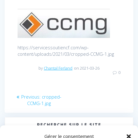
https://servicessoutiencf.com/wp-
content/uploads/2021/03/cropped-CCMG-1.jpg
by
Chantal Ferland
on 2021-03-26
0
Navigation
Previous
Previous:
cropped-
post:
CCMG-1.jpg
de
l’article
RECHERCHE SUR LE SITE
Search
Gérer le consentement