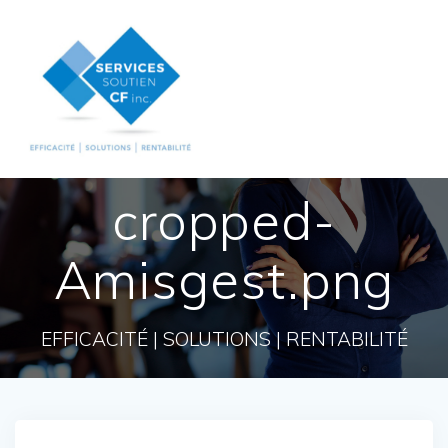
Skip
to
content
cropped-
Amisgest.png
EFFICACITÉ | SOLUTIONS | RENTABILITÉ