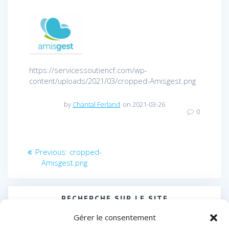
https://servicessoutiencf.com/wp-
content/uploads/2021/03/cropped-Amisgest.png
by
Chantal Ferland
on 2021-03-26
0
Navigation
Previous
Previous:
cropped-
post:
Amisgest.png
de
l’article
RECHERCHE SUR LE SITE
Search
Gérer le consentement
for: